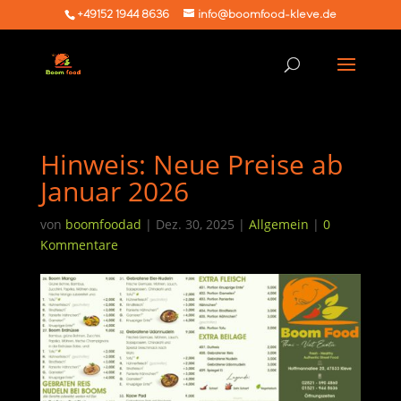
+49152 1944 8636
info@boomfood-kleve.de
Hinweis: Neue Preise ab
Januar 2026
von
boomfoodad
|
Dez. 30, 2025
|
Allgemein
|
0
Kommentare